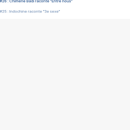
#26 : Chimène Badi raconte "Entre nous"
#25 : Indochine raconte "3e sexe"
#24 : Zaho raconte "C'est chelou"
#23 : Patrick Bruel raconte "Au café des délices"
#22 : Kyo raconte "Le chemin"
#21 : Nolwenn Leroy raconte "Cassé"
#20 : Patrick Hernandez raconte "Born to be alive"
#19 : Lorie raconte "Près de moi"
#18 : Michael Jones raconte "A nos actes manqués" (avec Jean-Jacque
#17 : Khaled raconte "Aïcha"
#16 : Corneille raconte "Parce qu'on vient de loin"
#15 : Indochine raconte "L'aventurier"
14 : Lorie raconte "Sur un air latino"